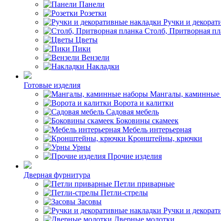
Панели
Розетки
Ручки и декорат
Столб, Притворная пл
Цветы
Пики
Вензели
Накладки
Готовые изделия
Мангалы, каминные
Ворота и калитки
Садовая мебель
Боковины скамеек
Мебель интерьерная
Кронштейны, крючки
Урны
Прочие изделия
Дверная фурнитура
Петли приварные
Петли-стрелы
Засовы
Ручки и декорат
Дверные молотки