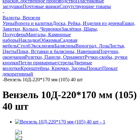
краски
Собственное производство
Пластиковые
заглушки
Почтовые ящики
Сопутствующие товары
-
Валюты, Вензели
Урны
Ворота и калитки
Доска, Рейка, Изделия из дерева
Ешки,
Завитки, Кольца, Червонки
Заклёпки, Шары,
Полусфера
Мангалы, Каминные
наборы
Накладки
Обжимка
Садовая
мебель
Столб
Эксклюзив
Балясины
Виноград, Лоза
Листья,
Цветы
Пики, Вставки в балясины, Навершия
Поручни,
окончания
Розетки, Панели, Орнамент
Ручки-скобы, ручки
кнопки
Петли приварные/стрелы
Дверные
молотки
Кронштейны, Крючки, Засовы
Прокат
Прокат
декоративный
-
Вензель 10Д-220*170 мм (105) 40 шт
Вензель 10Д-220*170 мм (105)
40 шт