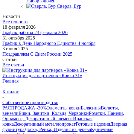
Набор ключей
Сверла, Бур
Новости
Все новости
18 февраля 2026
График работы 23 февраля 2026
31 октября 2025
График в День Народного Единства 4 ноября
3 июня 2025
Поздравляем С Днем России 2025
Статьи
Все статьи
Инструкция для партнеров «Ковка 31»
Главная
-
Каталог
-
Собственное производство
РАСПРОДАЖА -30%
Элементы ковки
Балясины
Волюты,
вензели
Ешки, Завитки, Кольца, Червонки
Розетки, Панели,
Орнамент, Декоративный элемент
Иранская
ковка
Декоративный металлопрокат
Готовые изделия
Дверная
фурнитура
Доска, Рейка, Изделия из дерева
Кузнечные