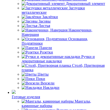
Декоративный элемент
Заглушки
металлические
Заклёпки
Засовы
Листья
Наконечники,
Навершия
Основания,
Подпятники
Панели
Розетки
Ручки и
декоративные накладки
Столб, Притворная
планка
Цветы
Пики
Вензели
Накладки
Готовые изделия
Мангалы,
каминные наборы