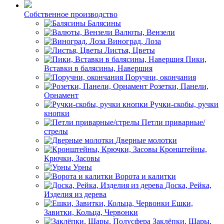
Собственное производство
Балясины
Валюты, Вензели
Виноград, Лоза
Листья, Цветы
Пики,
Вставки в балясины, Навершия
Поручни, окончания
Розетки, Панели,
Орнамент
Ручки-скобы, ручки
кнопки
Петли приварные/
стрелы
Дверные молотки
Кронштейны,
Крючки, Засовы
Урны
Ворота и калитки
Доска, Рейка,
Изделия из дерева
Ешки,
Завитки, Кольца, Червонки
Заклёпки, Шары,