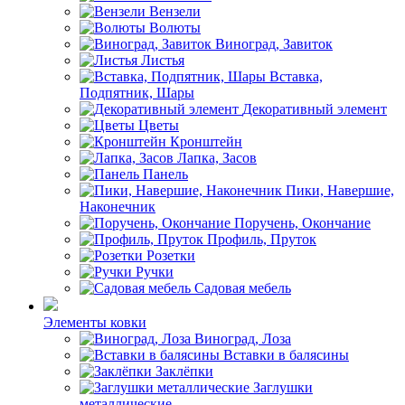
Вензели
Волюты
Виноград, Завиток
Листья
Вставка,
Подпятник, Шары
Декоративный элемент
Цветы
Кронштейн
Лапка, Засов
Панель
Пики, Навершие,
Наконечник
Поручень, Окончание
Профиль, Пруток
Розетки
Ручки
Садовая мебель
Элементы ковки
Виноград, Лоза
Вставки в балясины
Заклёпки
Заглушки
металлические