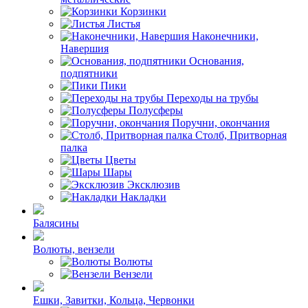
Корзинки
Листья
Наконечники,
Навершия
Основания,
подпятники
Пики
Переходы на трубы
Полусферы
Поручни, окончания
Столб, Притворная
палка
Цветы
Шары
Эксклюзив
Накладки
Балясины
Волюты, вензели
Волюты
Вензели
Ешки, Завитки, Кольца, Червонки