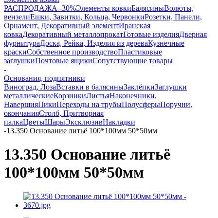
РАСПРОДАЖА -30%
Элементы ковки
Балясины
Волюты,
вензели
Ешки, Завитки, Кольца, Червонки
Розетки, Панели,
Орнамент, Декоративный элемент
Иранская
ковка
Декоративный металлопрокат
Готовые изделия
Дверная
фурнитура
Доска, Рейка, Изделия из дерева
Кузнечные
краски
Собственное производство
Пластиковые
заглушки
Почтовые ящики
Сопутствующие товары
-
Основания, подпятники
Виноград, Лоза
Вставки в балясины
Заклёпки
Заглушки
металлические
Корзинки
Листья
Наконечники,
Навершия
Пики
Переходы на трубы
Полусферы
Поручни,
окончания
Столб, Притворная
палка
Цветы
Шары
Эксклюзив
Накладки
-
13.350 Основание литьё 100*100мм 50*50мм
13.350 Основание литьё
100*100мм 50*50мм