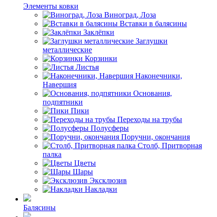
Элементы ковки
Виноград, Лоза
Вставки в балясины
Заклёпки
Заглушки
металлические
Корзинки
Листья
Наконечники,
Навершия
Основания,
подпятники
Пики
Переходы на трубы
Полусферы
Поручни, окончания
Столб, Притворная
палка
Цветы
Шары
Эксклюзив
Накладки
Балясины