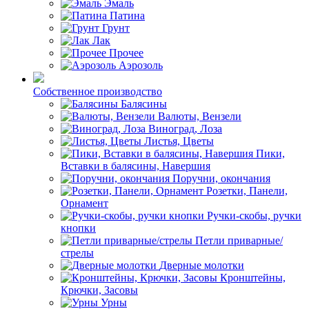
Эмаль
Патина
Грунт
Лак
Прочее
Аэрозоль
Собственное производство
Балясины
Валюты, Вензели
Виноград, Лоза
Листья, Цветы
Пики,
Вставки в балясины, Навершия
Поручни, окончания
Розетки, Панели,
Орнамент
Ручки-скобы, ручки
кнопки
Петли приварные/
стрелы
Дверные молотки
Кронштейны,
Крючки, Засовы
Урны