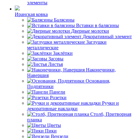
элементы
Иранская ковка
Балясины
Вставки в балясины
Дверные молотки
Декоративный элемент
Заглушки
металлические
Заклёпки
Засовы
Листья
Наконечники,
Навершия
Основания,
Подпятники
Панели
Розетки
Ручки и
декоративные накладки
Столб, Притворная
планка
Цветы
Пики
Вензели