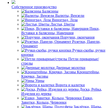
Собственное производство
Балясины
Валюты, Вензели
Виноград, Лоза
Листья, Цветы
Пики,
Вставки в балясины, Навершия
Поручни, окончания
Розетки, Панели,
Орнамент
Ручки-скобы, ручки
кнопки
Петли приварные/
стрелы
Дверные молотки
Кронштейны,
Крючки, Засовы
Урны
Ворота и калитки
Доска, Рейка,
Изделия из дерева
Ешки,
Завитки, Кольца, Червонки
Заклёпки, Шары,