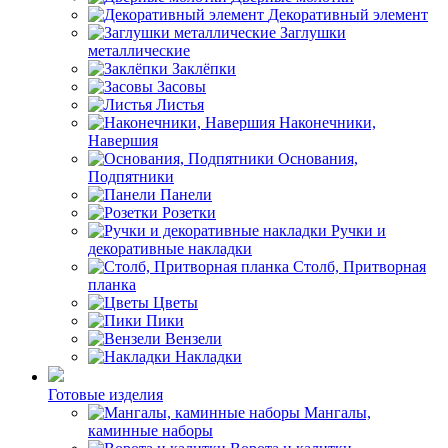
Декоративный элемент
Заглушки
металлические
Заклёпки
Засовы
Листья
Наконечники,
Навершия
Основания,
Подпятники
Панели
Розетки
Ручки и
декоративные накладки
Столб, Притворная
планка
Цветы
Пики
Вензели
Накладки
Готовые изделия
Мангалы,
каминные наборы