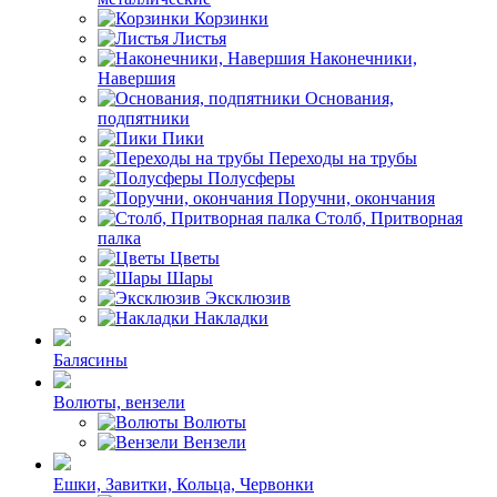
Корзинки
Листья
Наконечники,
Навершия
Основания,
подпятники
Пики
Переходы на трубы
Полусферы
Поручни, окончания
Столб, Притворная
палка
Цветы
Шары
Эксклюзив
Накладки
Балясины
Волюты, вензели
Волюты
Вензели
Ешки, Завитки, Кольца, Червонки