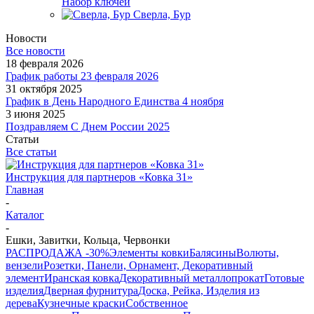
Набор ключей
Сверла, Бур
Новости
Все новости
18 февраля 2026
График работы 23 февраля 2026
31 октября 2025
График в День Народного Единства 4 ноября
3 июня 2025
Поздравляем С Днем России 2025
Статьи
Все статьи
Инструкция для партнеров «Ковка 31»
Главная
-
Каталог
-
Ешки, Завитки, Кольца, Червонки
РАСПРОДАЖА -30%
Элементы ковки
Балясины
Волюты,
вензели
Розетки, Панели, Орнамент, Декоративный
элемент
Иранская ковка
Декоративный металлопрокат
Готовые
изделия
Дверная фурнитура
Доска, Рейка, Изделия из
дерева
Кузнечные краски
Собственное