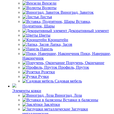
Вензели
Волюты
Виноград, Завиток
Листья
Вставка,
Подпятник, Шары
Декоративный элемент
Цветы
Кронштейн
Лапка, Засов
Панель
Пики, Навершие,
Наконечник
Поручень, Окончание
Профиль, Пруток
Розетки
Ручки
Садовая мебель
Элементы ковки
Виноград, Лоза
Вставки в балясины
Заклёпки
Заглушки
металлические