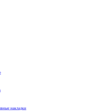
е
я
ивные накладки