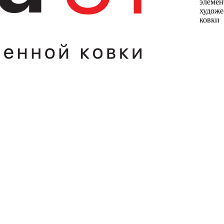
элемен
художе
ковки