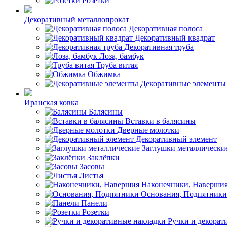
Розетки
Декоративный металлопрокат
Декоративная полоса
Декоративный квадрат
Декоративная труба
Лоза, бамбук
Труба витая
Обжимка
Декоративные элементы
Иранская ковка
Балясины
Вставки в балясины
Дверные молотки
Декоративный элемент
Заглушки металлически
Заклёпки
Засовы
Листья
Наконечники, Наверши
Основания, Подпятники
Панели
Розетки
Ручки и декорат