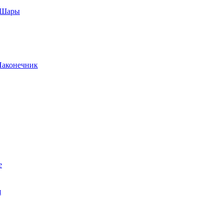
, Шары
Наконечник
е
я