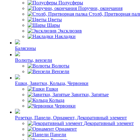
Полусферы
Поручни, окончания
Столб, Притворная пал
Цветы
Шары
Эксклюзив
Накладки
Балясины
Волюты, вензели
Волюты
Вензели
Ешки, Завитки, Кольца, Червонки
Ешки
Завитки, Запятые
Кольца
Червонки
Розетки, Панели, Орнамент, Декоративный элемент
Декоративный элемент
Орнамент
Панели