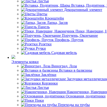
Листья
Вставка, Подпятник
Декоративный элемент
Цветы
Кронштейн
Лапка, Засов
Панель
Пики, Навершие, 
Поручень, Окончание
Профиль, Пруток
Розетки
Ручки
Садовая мебель
Элементы ковки
Виноград, Лоза
Вставки в балясины
Заклёпки
Заглушки металлически
Корзинки
Листья
Наконечники, Наверши
Основания, подпятники
Пики
Переходы на трубы