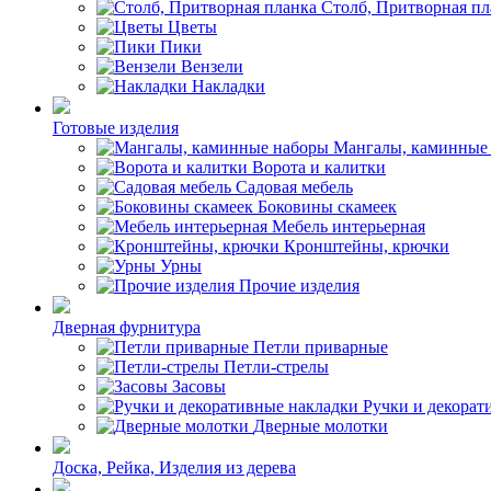
Столб, Притворная пл
Цветы
Пики
Вензели
Накладки
Готовые изделия
Мангалы, каминные
Ворота и калитки
Садовая мебель
Боковины скамеек
Мебель интерьерная
Кронштейны, крючки
Урны
Прочие изделия
Дверная фурнитура
Петли приварные
Петли-стрелы
Засовы
Ручки и декорат
Дверные молотки
Доска, Рейка, Изделия из дерева