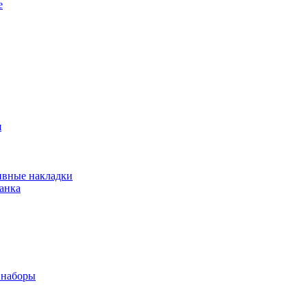
е
я
ивные накладки
анка
 наборы