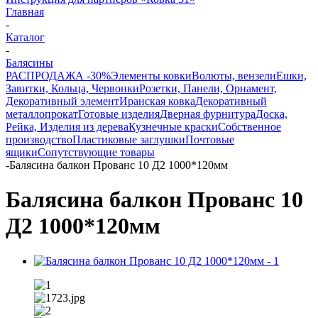
Главная
-
Каталог
-
Балясины
РАСПРОДАЖА -30%
Элементы ковки
Волюты, вензели
Ешки,
Завитки, Кольца, Червонки
Розетки, Панели, Орнамент,
Декоративный элемент
Иранская ковка
Декоративный
металлопрокат
Готовые изделия
Дверная фурнитура
Доска,
Рейка, Изделия из дерева
Кузнечные краски
Собственное
производство
Пластиковые заглушки
Почтовые
ящики
Сопутствующие товары
-
Балясина балкон Прованс 10 Д2 1000*120мм
Балясина балкон Прованс 10
Д2 1000*120мм