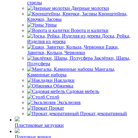
стрелы
Дверные молотки
Кронштейны,
Крючки, Засовы
Урны
Ворота и калитки
Доска, Рейка,
Изделия из дерева
Ешки,
Завитки, Кольца, Червонки
Заклёпки, Шары,
Полусфера
Мангалы,
Каминные наборы
Накладки
Обжимка
Садовая мебель
Столб
Эксклюзив
Прокат
Прокат декоративный
Пластиковые заглушки
Почтовые ящики