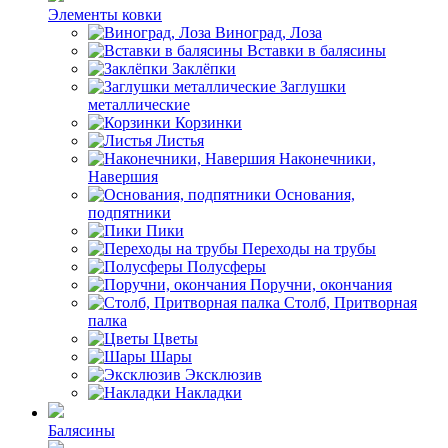
Элементы ковки
Виноград, Лоза
Вставки в балясины
Заклёпки
Заглушки
металлические
Корзинки
Листья
Наконечники,
Навершия
Основания,
подпятники
Пики
Переходы на трубы
Полусферы
Поручни, окончания
Столб, Притворная
палка
Цветы
Шары
Эксклюзив
Накладки
Балясины