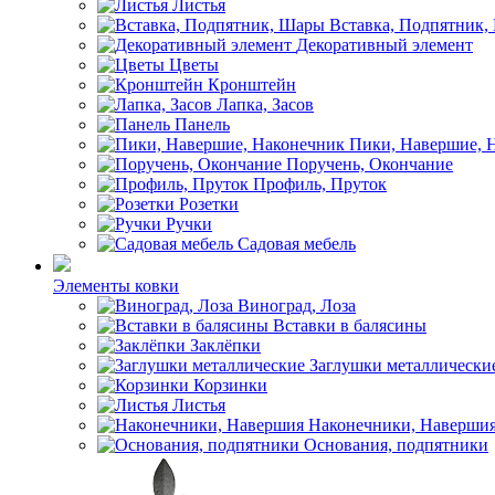
Листья
Вставка, Подпятник
Декоративный элемент
Цветы
Кронштейн
Лапка, Засов
Панель
Пики, Навершие, 
Поручень, Окончание
Профиль, Пруток
Розетки
Ручки
Садовая мебель
Элементы ковки
Виноград, Лоза
Вставки в балясины
Заклёпки
Заглушки металлически
Корзинки
Листья
Наконечники, Наверши
Основания, подпятники