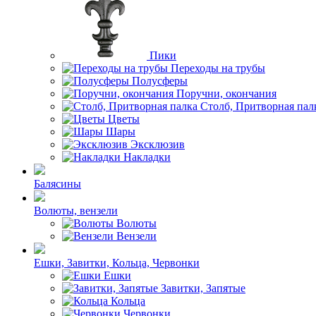
Пики
Переходы на трубы
Полусферы
Поручни, окончания
Столб, Притворная пал
Цветы
Шары
Эксклюзив
Накладки
Балясины
Волюты, вензели
Волюты
Вензели
Ешки, Завитки, Кольца, Червонки
Ешки
Завитки, Запятые
Кольца
Червонки