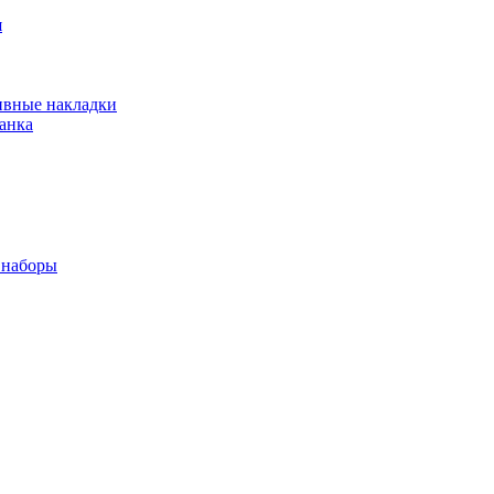
я
ивные накладки
анка
 наборы