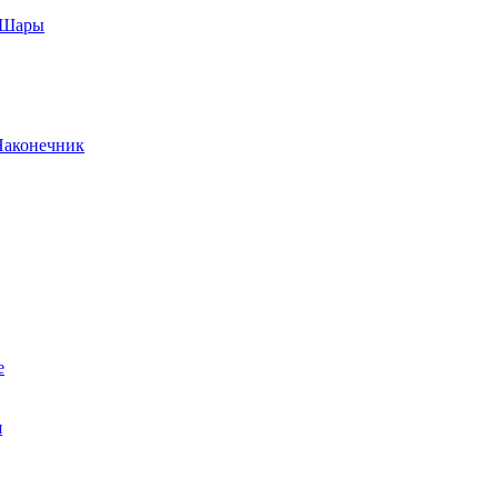
, Шары
Наконечник
е
я