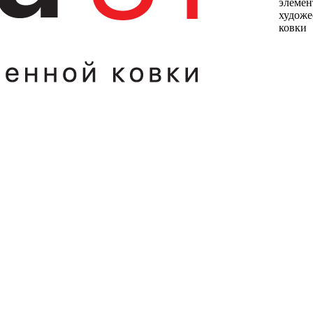
элемен
художе
ковки