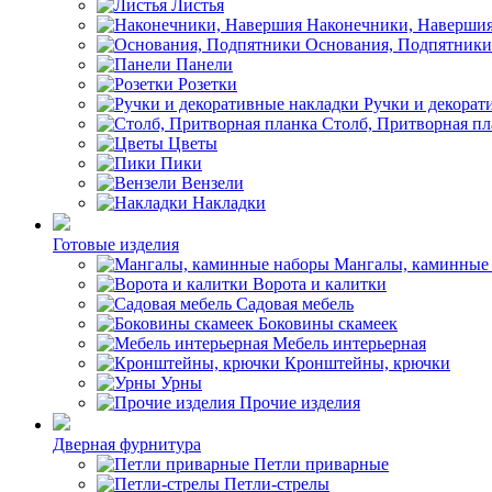
Листья
Наконечники, Наверши
Основания, Подпятники
Панели
Розетки
Ручки и декорат
Столб, Притворная пл
Цветы
Пики
Вензели
Накладки
Готовые изделия
Мангалы, каминные
Ворота и калитки
Садовая мебель
Боковины скамеек
Мебель интерьерная
Кронштейны, крючки
Урны
Прочие изделия
Дверная фурнитура
Петли приварные
Петли-стрелы