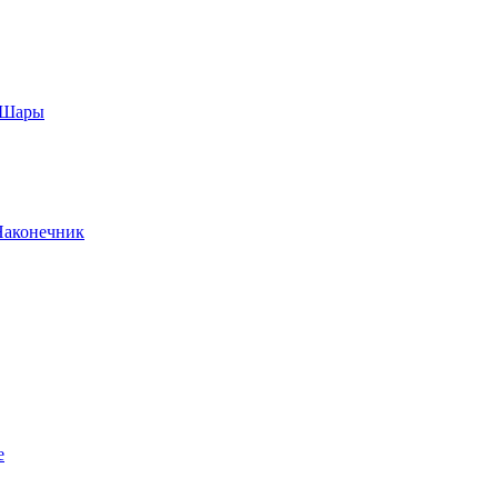
, Шары
Наконечник
е