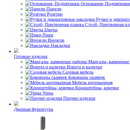
Основания, Подпятники
Панели
Розетки
Ручки и декорат
Столб, Притворная пл
Цветы
Пики
Вензели
Накладки
Готовые изделия
Мангалы, каминные
Ворота и калитки
Садовая мебель
Боковины скамеек
Мебель интерьерная
Кронштейны, крючки
Урны
Прочие изделия
Дверная фурнитура