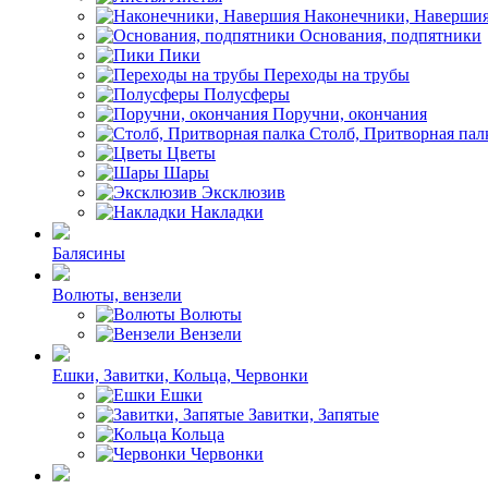
Наконечники, Наверши
Основания, подпятники
Пики
Переходы на трубы
Полусферы
Поручни, окончания
Столб, Притворная пал
Цветы
Шары
Эксклюзив
Накладки
Балясины
Волюты, вензели
Волюты
Вензели
Ешки, Завитки, Кольца, Червонки
Ешки
Завитки, Запятые
Кольца
Червонки