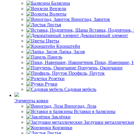
Балясина
Вензели
Волюты
Виноград, Завиток
Листья
Вставка, Подпятник
Декоративный элемент
Цветы
Кронштейн
Лапка, Засов
Панель
Пики, Навершие, 
Поручень, Окончание
Профиль, Пруток
Розетки
Ручки
Садовая мебель
Элементы ковки
Виноград, Лоза
Вставки в балясины
Заклёпки
Заглушки металлически
Корзинки
Листья