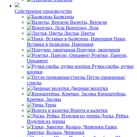
Собственное производство
Балясины
Валюты, Вензели
Виноград, Лоза
Листья, Цветы
Пики,
Вставки в балясины, Навершия
Поручни, окончания
Розетки, Панели,
Орнамент
Ручки-скобы, ручки
кнопки
Петли приварные/
стрелы
Дверные молотки
Кронштейны,
Крючки, Засовы
Урны
Ворота и калитки
Доска, Рейка,
Изделия из дерева
Ешки,
Завитки, Кольца, Червонки