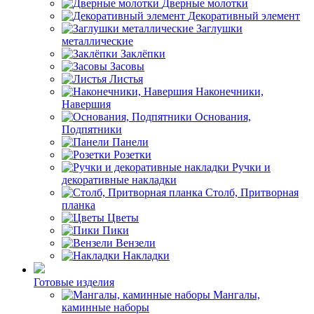
Дверные молотки
Декоративный элемент
Заглушки
металлические
Заклёпки
Засовы
Листья
Наконечники,
Навершия
Основания,
Подпятники
Панели
Розетки
Ручки и
декоративные накладки
Столб, Притворная
планка
Цветы
Пики
Вензели
Накладки
Готовые изделия
Мангалы,
каминные наборы