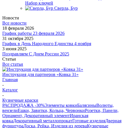
Набор ключей
Сверла, Бур
Новости
Все новости
18 февраля 2026
График работы 23 февраля 2026
31 октября 2025
График в День Народного Единства 4 ноября
3 июня 2025
Поздравляем С Днем России 2025
Статьи
Все статьи
Инструкция для партнеров «Ковка 31»
Главная
-
Каталог
-
Кузнечные краски
РАСПРОДАЖА -30%
Элементы ковки
Балясины
Волюты,
вензели
Ешки, Завитки, Кольца, Червонки
Розетки, Панели,
Орнамент, Декоративный элемент
Иранская
ковка
Декоративный металлопрокат
Готовые изделия
Дверная
фурнитура
Доска, Рейка, Изделия из дерева
Кузнечные