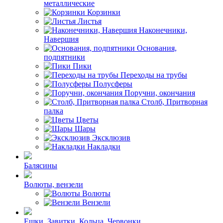
металлические
Корзинки
Листья
Наконечники,
Навершия
Основания,
подпятники
Пики
Переходы на трубы
Полусферы
Поручни, окончания
Столб, Притворная
палка
Цветы
Шары
Эксклюзив
Накладки
Балясины
Волюты, вензели
Волюты
Вензели
Ешки, Завитки, Кольца, Червонки