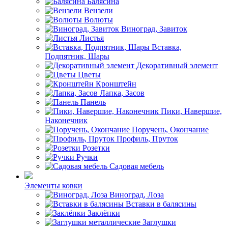
Балясина
Вензели
Волюты
Виноград, Завиток
Листья
Вставка,
Подпятник, Шары
Декоративный элемент
Цветы
Кронштейн
Лапка, Засов
Панель
Пики, Навершие,
Наконечник
Поручень, Окончание
Профиль, Пруток
Розетки
Ручки
Садовая мебель
Элементы ковки
Виноград, Лоза
Вставки в балясины
Заклёпки
Заглушки