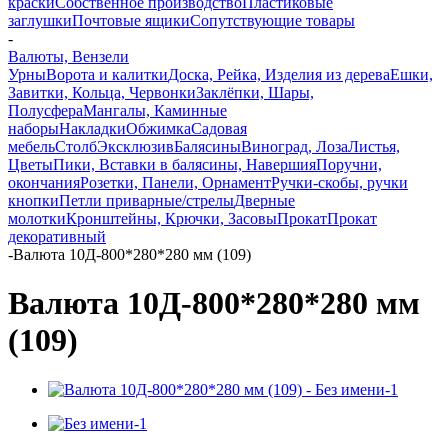
краски
Собственное производство
Пластиковые
заглушки
Почтовые ящики
Сопутствующие товары
-
Валюты, Вензели
Урны
Ворота и калитки
Доска, Рейка, Изделия из дерева
Ешки,
Завитки, Кольца, Червонки
Заклёпки, Шары,
Полусфера
Мангалы, Каминные
наборы
Накладки
Обжимка
Садовая
мебель
Столб
Эксклюзив
Балясины
Виноград, Лоза
Листья,
Цветы
Пики, Вставки в балясины, Навершия
Поручни,
окончания
Розетки, Панели, Орнамент
Ручки-скобы, ручки
кнопки
Петли приварные/стрелы
Дверные
молотки
Кронштейны, Крючки, Засовы
Прокат
Прокат
декоративный
-
Валюта 10Д-800*280*280 мм (109)
Валюта 10Д-800*280*280 мм
(109)