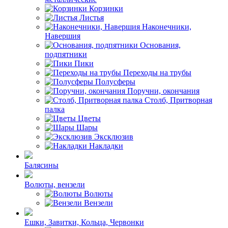
Корзинки
Листья
Наконечники,
Навершия
Основания,
подпятники
Пики
Переходы на трубы
Полусферы
Поручни, окончания
Столб, Притворная
палка
Цветы
Шары
Эксклюзив
Накладки
Балясины
Волюты, вензели
Волюты
Вензели
Ешки, Завитки, Кольца, Червонки