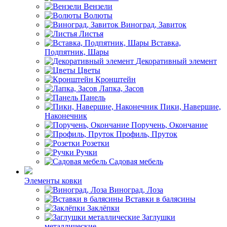
Вензели
Волюты
Виноград, Завиток
Листья
Вставка,
Подпятник, Шары
Декоративный элемент
Цветы
Кронштейн
Лапка, Засов
Панель
Пики, Навершие,
Наконечник
Поручень, Окончание
Профиль, Пруток
Розетки
Ручки
Садовая мебель
Элементы ковки
Виноград, Лоза
Вставки в балясины
Заклёпки
Заглушки
металлические