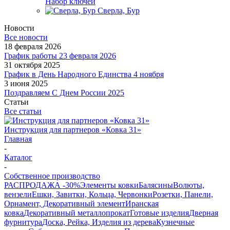
Набор ключей
Сверла, Бур
Новости
Все новости
18 февраля 2026
График работы 23 февраля 2026
31 октября 2025
График в День Народного Единства 4 ноября
3 июня 2025
Поздравляем С Днем России 2025
Статьи
Все статьи
Инструкция для партнеров «Ковка 31»
Главная
-
Каталог
-
Собственное производство
РАСПРОДАЖА -30%
Элементы ковки
Балясины
Волюты,
вензели
Ешки, Завитки, Кольца, Червонки
Розетки, Панели,
Орнамент, Декоративный элемент
Иранская
ковка
Декоративный металлопрокат
Готовые изделия
Дверная
фурнитура
Доска, Рейка, Изделия из дерева
Кузнечные