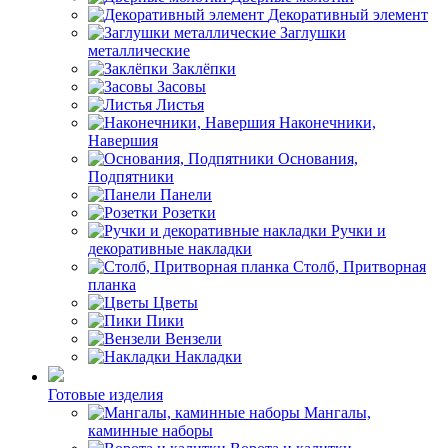
Декоративный элемент
Заглушки
металлические
Заклёпки
Засовы
Листья
Наконечники,
Навершия
Основания,
Подпятники
Панели
Розетки
Ручки и
декоративные накладки
Столб, Притворная
планка
Цветы
Пики
Вензели
Накладки
Готовые изделия
Мангалы,
каминные наборы