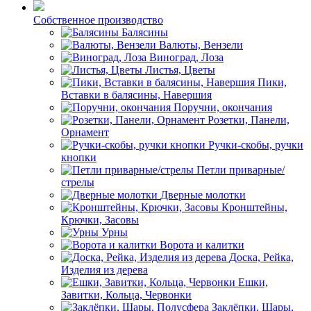
Собственное производство
Балясины
Валюты, Вензели
Виноград, Лоза
Листья, Цветы
Пики,
Вставки в балясины, Навершия
Поручни, окончания
Розетки, Панели,
Орнамент
Ручки-скобы, ручки
кнопки
Петли приварные/
стрелы
Дверные молотки
Кронштейны,
Крючки, Засовы
Урны
Ворота и калитки
Доска, Рейка,
Изделия из дерева
Ешки,
Завитки, Кольца, Червонки
Заклёпки, Шары,