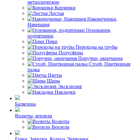
металлические
Корзинки
Листья
Наконечники,
Навершия
Основания,
подпятники
Пики
Переходы на трубы
Полусферы
Поручни, окончания
Столб, Притворная
палка
Цветы
Шары
Эксклюзив
Накладки
Балясины
Волюты, вензели
Волюты
Вензели
Ешки, Завитки, Кольца, Червонки