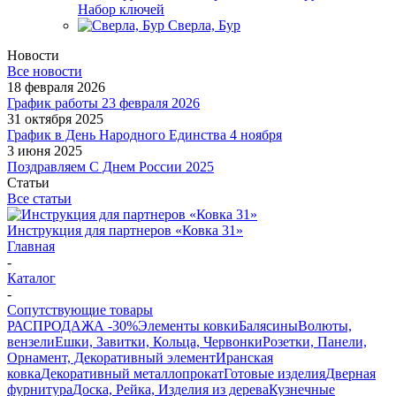
Набор ключей
Сверла, Бур
Новости
Все новости
18 февраля 2026
График работы 23 февраля 2026
31 октября 2025
График в День Народного Единства 4 ноября
3 июня 2025
Поздравляем С Днем России 2025
Статьи
Все статьи
Инструкция для партнеров «Ковка 31»
Главная
-
Каталог
-
Сопутствующие товары
РАСПРОДАЖА -30%
Элементы ковки
Балясины
Волюты,
вензели
Ешки, Завитки, Кольца, Червонки
Розетки, Панели,
Орнамент, Декоративный элемент
Иранская
ковка
Декоративный металлопрокат
Готовые изделия
Дверная
фурнитура
Доска, Рейка, Изделия из дерева
Кузнечные