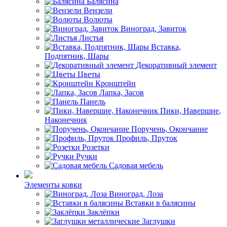
Балясина
Вензели
Волюты
Виноград, Завиток
Листья
Вставка,
Подпятник, Шары
Декоративный элемент
Цветы
Кронштейн
Лапка, Засов
Панель
Пики, Навершие,
Наконечник
Поручень, Окончание
Профиль, Пруток
Розетки
Ручки
Садовая мебель
Элементы ковки
Виноград, Лоза
Вставки в балясины
Заклёпки
Заглушки