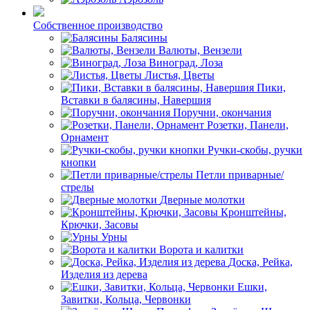
Собственное производство
Балясины
Валюты, Вензели
Виноград, Лоза
Листья, Цветы
Пики,
Вставки в балясины, Навершия
Поручни, окончания
Розетки, Панели,
Орнамент
Ручки-скобы, ручки
кнопки
Петли приварные/
стрелы
Дверные молотки
Кронштейны,
Крючки, Засовы
Урны
Ворота и калитки
Доска, Рейка,
Изделия из дерева
Ешки,
Завитки, Кольца, Червонки