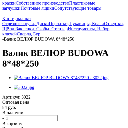
краски
Собственное производство
Пластиковые
заглушки
Почтовые ящики
Сопутствующие товары
-
Кисти, валики
Отрезные круги, Диски
Перчатки, Рукавицы, Краги
Отвертки,
Щётки
Заклепки, Скобы, Степлер
Инструменты, Набор
ключей
Сверла, Бур
-
Валик ВЕЛЮР BUDOWA 8*48*250
Валик ВЕЛЮР BUDOWA
8*48*250
Артикул:
3022
Оптовая цена
84
руб.
В наличии
-
+
В корзину