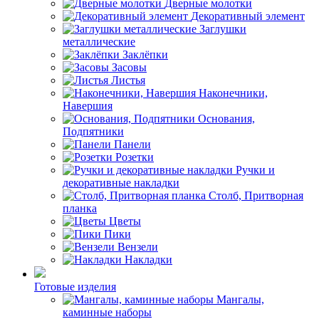
Дверные молотки
Декоративный элемент
Заглушки
металлические
Заклёпки
Засовы
Листья
Наконечники,
Навершия
Основания,
Подпятники
Панели
Розетки
Ручки и
декоративные накладки
Столб, Притворная
планка
Цветы
Пики
Вензели
Накладки
Готовые изделия
Мангалы,
каминные наборы